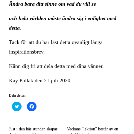
Ändra bara ditt sinne om vad du vill se
och hela världen måste ändra sig i enlighet med
detta.
Tack för att du har läst detta ovanligt långa
inspirationsbrev.
Känn dig fri att dela detta med dina vänner.
Kay Pollak den 21 juli 2020.
Dela detta:
Klicka
Klicka
för
för
att
att
dela
dela
på
på
Twitter
Facebook
(Öppnas
(Öppnas
Just i den här stunden skapar
Veckans ”lektion” består av en
i
i