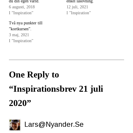
du din egen värld.
enkel läsövning.
ett
ett
nytt
nytt
6 augusti, 2018
12 juli, 2021
fönster)
fönster)
I ”Inspiration”
I ”Inspiration”
Två nya punkter till
”kortkursen”.
3 maj, 2021
I ”Inspiration”
One Reply to
“Inspirationsbrev 21 juli
2020”
Lars@nyander.se