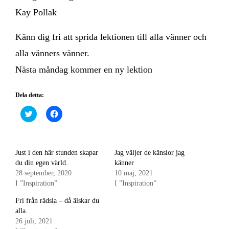
Kay Pollak
Känn dig fri att sprida lektionen till alla vänner och
alla vänners vänner.
Nästa måndag kommer en ny lektion
Dela detta:
Klicka
Klicka
för
för
att
att
dela
dela
på
på
Twitter
Facebook
(Öppnas
(Öppnas
Just i den här stunden skapar
Jag väljer de känslor jag
i
i
du din egen värld.
känner
ett
ett
nytt
nytt
28 september, 2020
10 maj, 2021
fönster)
fönster)
I ”Inspiration”
I ”Inspiration”
Fri från rädsla – då älskar du
alla.
26 juli, 2021