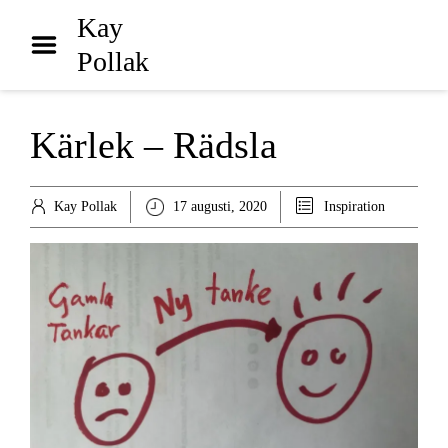
Hem
Kay
Pollak
Biografi
Bibliografi
Kärlek – Rädsla
Inspiration
Arkiv
Kay Pollak
17 augusti, 2020
Inspiration
Poddar