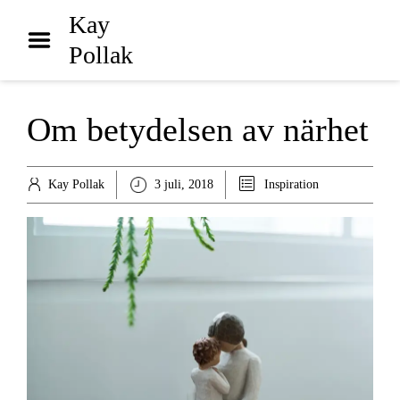
Hem
Kay
Pollak
Biografi
Bibliografi
Om betydelsen av närhet
Inspiration
Arkiv
Kay Pollak
3 juli, 2018
Inspiration
Poddar