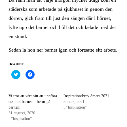
städerska som arbetade på sjukhuset in genom den
dörren, gick fram till just den sängen där i hörnet,
lyfte upp det barnet och höll det och kelade med det
en stund.
Sedan la hon ner barnet igen och fortsatte sitt arbete.
Dela detta:
Klicka
Klicka
för
för
att
att
dela
dela
på
på
Twitter
Facebook
(Öppnas
(Öppnas
Vi tror att vårt sätt att uppföra
Inspirationsbrev 8mars 2021
i
i
oss mot barnen – beror på
8 mars, 2021
ett
ett
nytt
nytt
barnen.
I ”Inspiration”
fönster)
fönster)
31 augusti, 2020
I ”Inspiration”