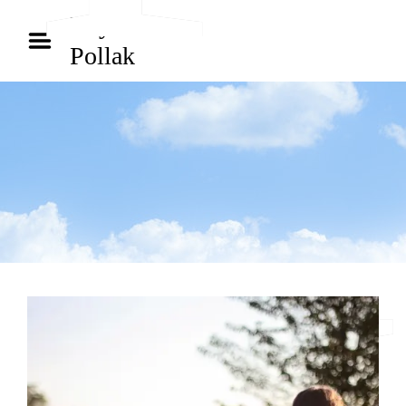
Hem
Kay
Pollak
Biografi
Bibliografi
Inspiration
Arkiv
Poddar