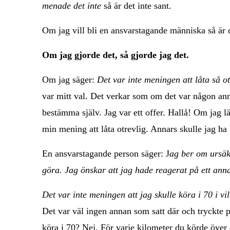
menade det inte
så är det inte sant.
Om jag vill bli en ansvarstagande människa så är det
Om jag gjorde det, så gjorde jag det.
Om jag säger:
Det var inte meningen att låta så ot
var mitt val. Det verkar som om det var någon ann
bestämma själv. Jag var ett offer. Hallå! Om jag lät 
min mening att låta otrevlig. Annars skulle jag ha lå
En ansvarstagande person säger: J
ag ber om ursäkt
göra. Jag önskar att jag hade reagerat på ett anna
Det var inte meningen att jag skulle köra i 70 i 
Det var väl ingen annan som satt där och tryckte p
köra i 70? Nej. För varje kilometer du körde över