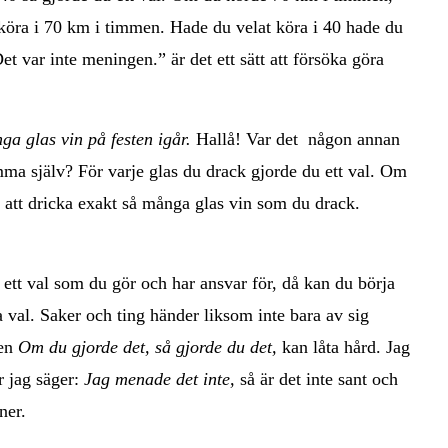
t köra i 70 km i timmen. Hade du velat köra i 40 hade du
et var inte meningen.” är det ett sätt att försöka göra
ga glas vin på festen igår.
Hallå! Var det någon annan
ma själv? För varje glas du drack gjorde du ett val. Om
 att dricka exakt så många glas vin som du drack.
d ett val som du gör och har ansvar för, då kan du börja
a val. Saker och ting händer liksom inte bara av sig
gen
Om du gjorde det, så gjorde du det,
kan låta hård. Jag
r jag säger:
Jag menade det inte,
så är det inte sant och
ner.