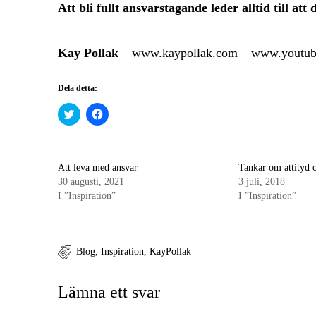
Att bli fullt ansvarstagande leder alltid till att
Kay Pollak
–
www.kaypollak.com
–
www.youtube
Dela detta:
Klicka
Klicka
för
för
att
att
dela
dela
på
på
Twitter
Facebook
(Öppnas
(Öppnas
Att leva med ansvar
Tankar om attityd o
i
i
30 augusti, 2021
3 juli, 2018
ett
ett
nytt
nytt
I ”Inspiration”
I ”Inspiration”
fönster)
fönster)
Blog
,
Inspiration
,
KayPollak
Lämna ett svar