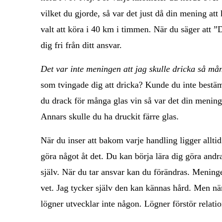
vilket du gjorde, så var det just då din mening at
valt att köra i 40 km i timmen. När du säger att ”D
dig fri från ditt ansvar.
Det var inte meningen att jag skulle dricka så mån
som tvingade dig att dricka? Kunde du inte bestäm
du drack för många glas vin så var det din mening
Annars skulle du ha druckit färre glas.
När du inser att bakom varje handling ligger allti
göra något åt det. Du kan börja lära dig göra andr
själv. När du tar ansvar kan du förändras. Menin
vet. Jag tycker själv den kan kännas hård. Men nä
lögner utvecklar inte någon. Lögner förstör relatio